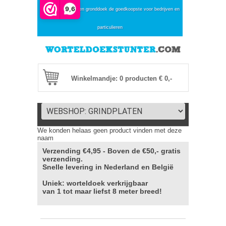
9,6
Online worteldoek en gronddoek de goedkoopste voor bedrijven en
particulieren
Winkelmandje: 0 producten € 0,-
We konden helaas geen product vinden met deze
naam
Verzending €4,95 - Boven de €50,- gratis
verzending.
Snelle levering in Nederland en België
Uniek: worteldoek verkrijgbaar
van 1 tot maar liefst 8 meter breed!